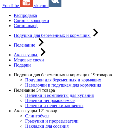
YouTube
vk.com
Распродажа
Слинг с кольцами
Слинг-шарф
Подушки для беременных и кормящих
Пеленание
Аксессуары
Медовые свечи
Подарки
Подушки для беременных и кормящих
19 товаров
Подушки для беременных и кормящих
Наволочки к подушкам для кормления
Пеленание
54 товара
Пеленки и комплекты для купания
Пеленки непромокаемые
Пеленки и пеленки-конверты
Аксессуары
121 товар
Слингобусы
Грызунки и прорезыватели
Накладки для сосания