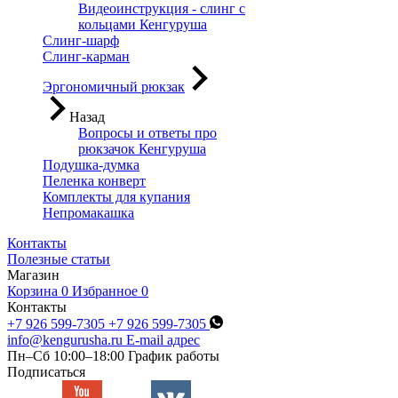
Видеоинструкция - слинг с
кольцами Кенгуруша
Слинг-шарф
Слинг-карман
Эргономичный рюкзак
Назад
Вопросы и ответы про
рюкзачок Кенгуруша
Подушка-думка
Пеленка конверт
Комплекты для купания
Непромакашка
Контакты
Полезные статьи
Магазин
Корзина
0
Избранное
0
Контакты
+7 926 599-7305
+7 926 599-7305
info@kengurusha.ru
E-mail адрес
Пн–Сб 10:00–18:00
График работы
Подписаться