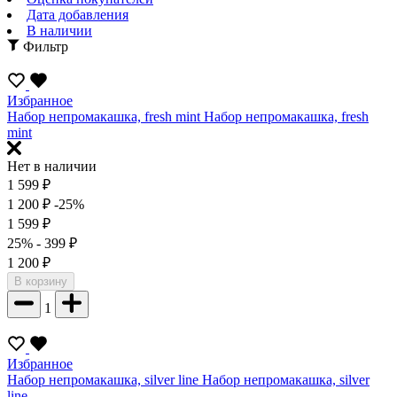
Дата добавления
В наличии
Фильтр
Избранное
Набор непромакашка, fresh mint
Набор непромакашка, fresh
mint
Нет в наличии
1 599
₽
1 200
₽
-25%
1 599
₽
25%
- 399
₽
1 200
₽
В корзину
1
Избранное
Набор непромакашка, silver line
Набор непромакашка, silver
line