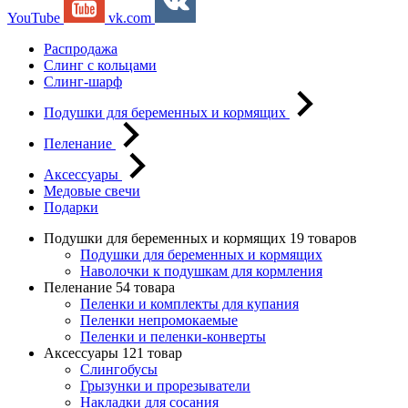
YouTube
vk.com
Распродажа
Слинг с кольцами
Слинг-шарф
Подушки для беременных и кормящих
Пеленание
Аксессуары
Медовые свечи
Подарки
Подушки для беременных и кормящих
19 товаров
Подушки для беременных и кормящих
Наволочки к подушкам для кормления
Пеленание
54 товара
Пеленки и комплекты для купания
Пеленки непромокаемые
Пеленки и пеленки-конверты
Аксессуары
121 товар
Слингобусы
Грызунки и прорезыватели
Накладки для сосания