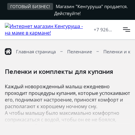
Магазин "Кенгуруша" продается.
ГОТОВЫЙ БИЗНЕС!
Действуйте!
+7 926
599-7305
Главная страница
Пеленание
Пеленки и ко
Пеленки и комплекты для купания
Каждый новорожденный малыш ежедневно
проходит процедуры купания, которые успокаивают
его, поднимают настроение, приносят комфорт и
располагают к хорошему ночному сну.
А чтобы малышу было максимально комфортно
соприкасаться с водой, чтобы он ее не боялся,
можно приобрести специальные комплекты для
купания. Ткань в комплекте только 100%-ый хлопок