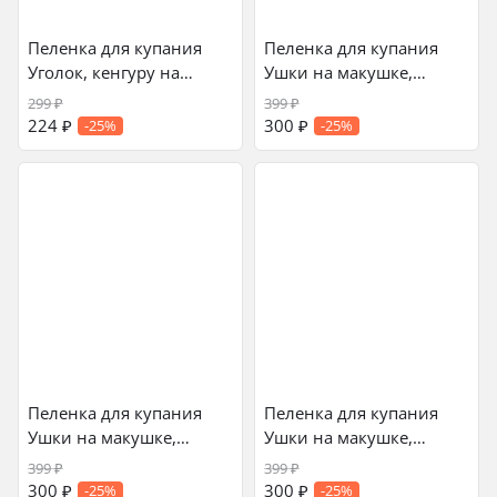
Пеленка для купания
Пеленка для купания
Уголок, кенгуру на
Ушки на макушке,
розовом
слоники на зеленом
299
₽
399
₽
224
₽
300
₽
-25%
-25%
Пеленка для купания
Пеленка для купания
Ушки на макушке,
Ушки на макушке,
пчелки на желтом
слоники на голубом
399
₽
399
₽
300
₽
300
₽
-25%
-25%