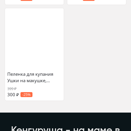
Пеленка для купания
Ушки на макушке,
слоники на эркю
399
₽
300
₽
-25%