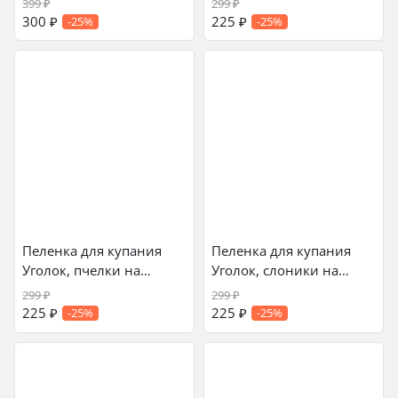
399
₽
299
₽
300
₽
225
₽
-25%
-25%
Пеленка для купания
Пеленка для купания
Уголок, пчелки на
Уголок, слоники на
желтом
голубом
299
₽
299
₽
225
₽
225
₽
-25%
-25%