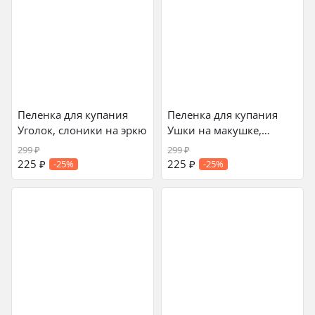
Пеленка для купания
Пеленка для купания
Уголок, слоники на эркю
Ушки на макушке,
кенгуру на розовом
299
₽
299
₽
225
₽
225
₽
-25%
-25%