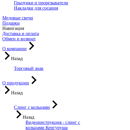
Грызунки и прорезыватели
Накладки для сосания
Медовые свечи
Подарки
Навигация
Доставка и оплата
Обмен и возврат
О компании
Назад
Торговый знак
О продукции
Назад
Слинг с кольцами
Назад
Видеоинструкция - слинг с
кольцами Кенгуруша