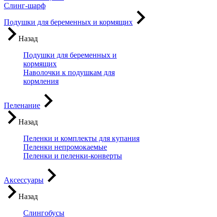
Слинг-шарф
Подушки для беременных и кормящих
Назад
Подушки для беременных и
кормящих
Наволочки к подушкам для
кормления
Пеленание
Назад
Пеленки и комплекты для купания
Пеленки непромокаемые
Пеленки и пеленки-конверты
Аксессуары
Назад
Слингобусы