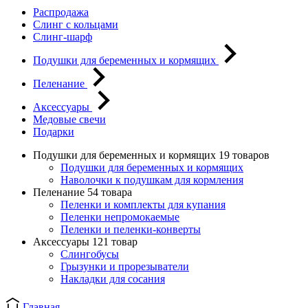
Распродажа
Слинг с кольцами
Слинг-шарф
Подушки для беременных и кормящих
Пеленание
Аксессуары
Медовые свечи
Подарки
Подушки для беременных и кормящих
19 товаров
Подушки для беременных и кормящих
Наволочки к подушкам для кормления
Пеленание
54 товара
Пеленки и комплекты для купания
Пеленки непромокаемые
Пеленки и пеленки-конверты
Аксессуары
121 товар
Слингобусы
Грызунки и прорезыватели
Накладки для сосания
Главная