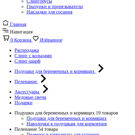
Слингобусы
Грызунки и прорезыватели
Накладки для сосания
Главная
Навигация
0
Корзина
Избранное
Распродажа
Слинг с кольцами
Слинг-шарф
Подушки для беременных и кормящих
Пеленание
Аксессуары
Медовые свечи
Подарки
Подушки для беременных и кормящих
19 товаров
Подушки для беременных и кормящих
Наволочки к подушкам для кормления
Пеленание
54 товара
Пеленки и комплекты для купания