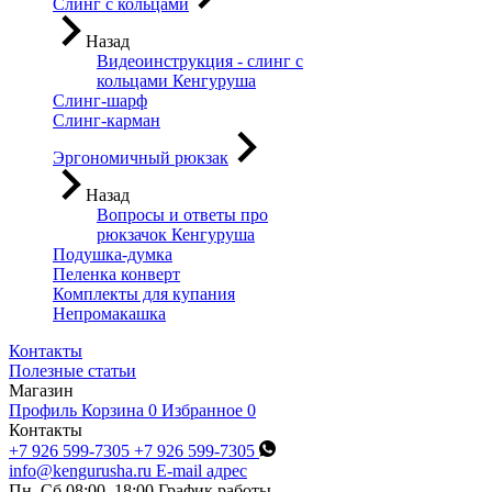
Слинг с кольцами
Назад
Видеоинструкция - слинг с
кольцами Кенгуруша
Слинг-шарф
Слинг-карман
Эргономичный рюкзак
Назад
Вопросы и ответы про
рюкзачок Кенгуруша
Подушка-думка
Пеленка конверт
Комплекты для купания
Непромакашка
Контакты
Полезные статьи
Магазин
Профиль
Корзина
0
Избранное
0
Контакты
+7 926 599-7305
+7 926 599-7305
info@kengurusha.ru
E-mail адрес
Пн–Сб 08:00–18:00
График работы