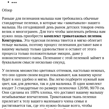
Обзор
Раньше для пеленания малыша нам требовались обычные
стандартные пеленки, в которые мы «заматывали» нашего
малыша. На сегодняшний день рынок детских товаров очень
велик и многогранен. Для того чтобы запеленать ребенка вам
нужно лишь приобрести
комплект трикотажных пеленок
Кенгуруша.
Эта чудесная пеленка тянется и мягко облегает
тельце малыша, поэтому процесс пеленания доставит вам и
вашему малышу только удовольствие и оставит от этого
процесса только положительные эмоции, даже у
новоиспеченного папы. Пеленание с этой пеленкой займет в
буквальном смысле несколько секунд.
У пеленок множество цветовых оттенков, настолько нежных,
что они одним своим видом показывают, как вашему крохе
будет в них удобно и мягко. Вы легко подберете нужный вам
цвет, как для девочки, так и для мальчика. В один комплект
входит 3 стандартные по размеру пеленочки 120/90, 90/70 см.
Они сделаны их 100% хлопка, что доставит вашему малышу
незабываемые впечатления. Трикотажная ткань пеленки
прилегает к телу вашего маленького члена семьи и
растягивается так, где это нужно больше всего, чтобы