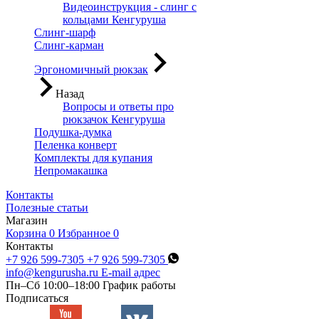
Видеоинструкция - слинг с
кольцами Кенгуруша
Слинг-шарф
Слинг-карман
Эргономичный рюкзак
Назад
Вопросы и ответы про
рюкзачок Кенгуруша
Подушка-думка
Пеленка конверт
Комплекты для купания
Непромакашка
Контакты
Полезные статьи
Магазин
Корзина
0
Избранное
0
Контакты
+7 926 599-7305
+7 926 599-7305
info@kengurusha.ru
E-mail адрес
Пн–Сб 10:00–18:00
График работы
Подписаться