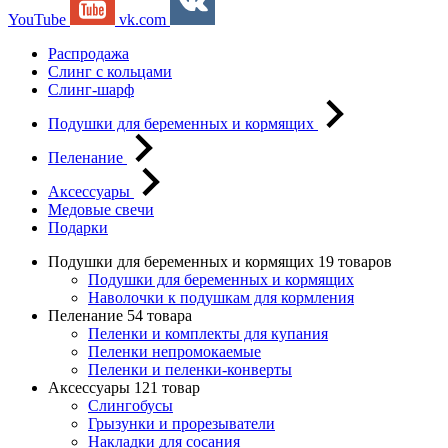
YouTube
vk.com
Распродажа
Слинг с кольцами
Слинг-шарф
Подушки для беременных и кормящих
Пеленание
Аксессуары
Медовые свечи
Подарки
Подушки для беременных и кормящих
19 товаров
Подушки для беременных и кормящих
Наволочки к подушкам для кормления
Пеленание
54 товара
Пеленки и комплекты для купания
Пеленки непромокаемые
Пеленки и пеленки-конверты
Аксессуары
121 товар
Слингобусы
Грызунки и прорезыватели
Накладки для сосания