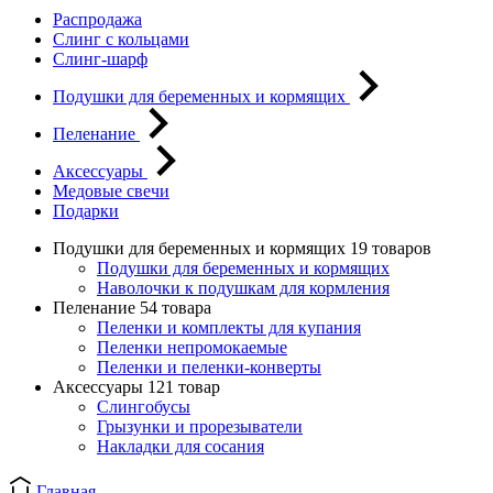
Распродажа
Слинг с кольцами
Слинг-шарф
Подушки для беременных и кормящих
Пеленание
Аксессуары
Медовые свечи
Подарки
Подушки для беременных и кормящих
19 товаров
Подушки для беременных и кормящих
Наволочки к подушкам для кормления
Пеленание
54 товара
Пеленки и комплекты для купания
Пеленки непромокаемые
Пеленки и пеленки-конверты
Аксессуары
121 товар
Слингобусы
Грызунки и прорезыватели
Накладки для сосания
Главная