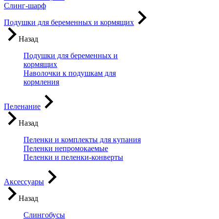
Слинг-шарф
Подушки для беременных и кормящих
Назад
Подушки для беременных и
кормящих
Наволочки к подушкам для
кормления
Пеленание
Назад
Пеленки и комплекты для купания
Пеленки непромокаемые
Пеленки и пеленки-конверты
Аксессуары
Назад
Слингобусы