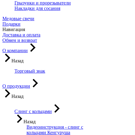
Грызунки и прорезыватели
Накладки для сосания
Медовые свечи
Подарки
Навигация
Доставка и оплата
Обмен и возврат
О компании
Назад
Торговый знак
О продукции
Назад
Слинг с кольцами
Назад
Видеоинструкция - слинг с
кольцами Кенгуруша