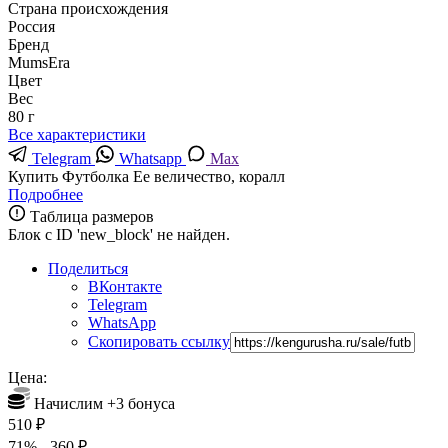
Страна происхождения
Россия
Бренд
MumsEra
Цвет
Вес
80 г
Все характеристики
Telegram
Whatsapp
Max
Купить Футболка Ее величество, коралл
Подробнее
Таблица размеров
Блок с ID 'new_block' не найден.
Поделиться
ВКонтакте
Telegram
WhatsApp
Скопировать ссылку
Цена:
Начислим +
3
бонуса
510
₽
71%
- 360
₽