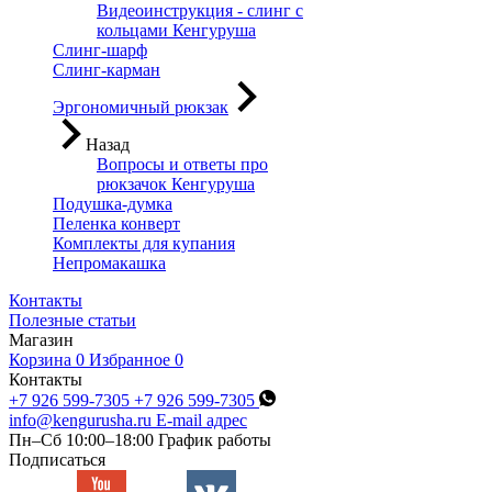
Видеоинструкция - слинг с
кольцами Кенгуруша
Слинг-шарф
Слинг-карман
Эргономичный рюкзак
Назад
Вопросы и ответы про
рюкзачок Кенгуруша
Подушка-думка
Пеленка конверт
Комплекты для купания
Непромакашка
Контакты
Полезные статьи
Магазин
Корзина
0
Избранное
0
Контакты
+7 926 599-7305
+7 926 599-7305
info@kengurusha.ru
E-mail адрес
Пн–Сб 10:00–18:00
График работы
Подписаться