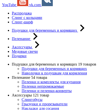
YouTube
vk.com
Распродажа
Слинг с кольцами
Слинг-шарф
Подушки для беременных и кормящих
Пеленание
Аксессуары
Медовые свечи
Подарки
Подушки для беременных и кормящих
19 товаров
Подушки для беременных и кормящих
Наволочки к подушкам для кормления
Пеленание
54 товара
Пеленки и комплекты для купания
Пеленки непромокаемые
Пеленки и пеленки-конверты
Аксессуары
121 товар
Слингобусы
Грызунки и прорезыватели
Накладки для сосания