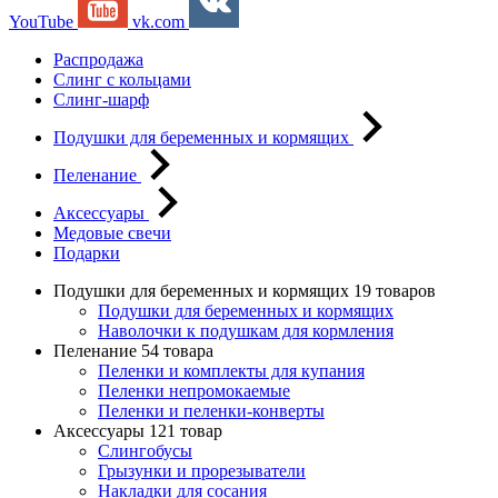
YouTube
vk.com
Распродажа
Слинг с кольцами
Слинг-шарф
Подушки для беременных и кормящих
Пеленание
Аксессуары
Медовые свечи
Подарки
Подушки для беременных и кормящих
19 товаров
Подушки для беременных и кормящих
Наволочки к подушкам для кормления
Пеленание
54 товара
Пеленки и комплекты для купания
Пеленки непромокаемые
Пеленки и пеленки-конверты
Аксессуары
121 товар
Слингобусы
Грызунки и прорезыватели
Накладки для сосания