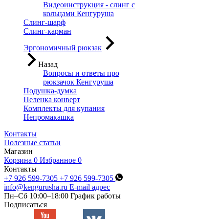
Видеоинструкция - слинг с
кольцами Кенгуруша
Слинг-шарф
Слинг-карман
Эргономичный рюкзак
Назад
Вопросы и ответы про
рюкзачок Кенгуруша
Подушка-думка
Пеленка конверт
Комплекты для купания
Непромакашка
Контакты
Полезные статьи
Магазин
Корзина
0
Избранное
0
Контакты
+7 926 599-7305
+7 926 599-7305
info@kengurusha.ru
E-mail адрес
Пн–Сб 10:00–18:00
График работы
Подписаться