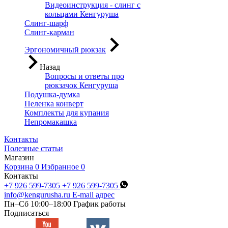
Видеоинструкция - слинг с
кольцами Кенгуруша
Слинг-шарф
Слинг-карман
Эргономичный рюкзак
Назад
Вопросы и ответы про
рюкзачок Кенгуруша
Подушка-думка
Пеленка конверт
Комплекты для купания
Непромакашка
Контакты
Полезные статьи
Магазин
Корзина
0
Избранное
0
Контакты
+7 926 599-7305
+7 926 599-7305
info@kengurusha.ru
E-mail адрес
Пн–Сб 10:00–18:00
График работы
Подписаться