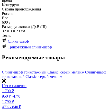
Бренд
Кенгуруша
Страна происхождения
Россия
Вес
600 г
Размер упаковки (ДхВхШ)
32 × 3 × 23 см
Теги:
Слинг-шарф
Трикотажный слинг-шарф
Рекомендуемые товары
Слинг-шарф трикотажный Classic, серый меланж
Слинг-шарф
трикотажный Classic, серый меланж
Нет в наличии
1 790
₽
950
₽
-47%
1 790
₽
47%
- 840
₽