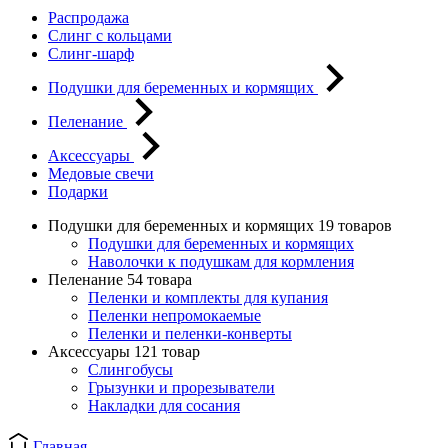
Распродажа
Слинг с кольцами
Слинг-шарф
Подушки для беременных и кормящих
Пеленание
Аксессуары
Медовые свечи
Подарки
Подушки для беременных и кормящих
19 товаров
Подушки для беременных и кормящих
Наволочки к подушкам для кормления
Пеленание
54 товара
Пеленки и комплекты для купания
Пеленки непромокаемые
Пеленки и пеленки-конверты
Аксессуары
121 товар
Слингобусы
Грызунки и прорезыватели
Накладки для сосания
Главная