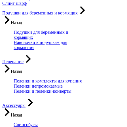
Слинг-шарф
Подушки для беременных и кормящих
Назад
Подушки для беременных и
кормящих
Наволочки к подушкам для
кормления
Пеленание
Назад
Пеленки и комплекты для купания
Пеленки непромокаемые
Пеленки и пеленки-конверты
Аксессуары
Назад
Слингобусы