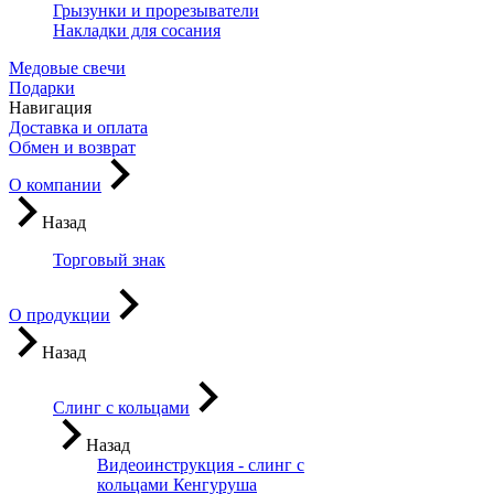
Грызунки и прорезыватели
Накладки для сосания
Медовые свечи
Подарки
Навигация
Доставка и оплата
Обмен и возврат
О компании
Назад
Торговый знак
О продукции
Назад
Слинг с кольцами
Назад
Видеоинструкция - слинг с
кольцами Кенгуруша