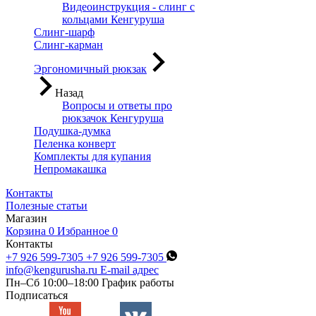
Видеоинструкция - слинг с
кольцами Кенгуруша
Слинг-шарф
Слинг-карман
Эргономичный рюкзак
Назад
Вопросы и ответы про
рюкзачок Кенгуруша
Подушка-думка
Пеленка конверт
Комплекты для купания
Непромакашка
Контакты
Полезные статьи
Магазин
Корзина
0
Избранное
0
Контакты
+7 926 599-7305
+7 926 599-7305
info@kengurusha.ru
E-mail адрес
Пн–Сб 10:00–18:00
График работы
Подписаться