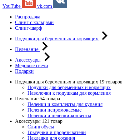
YouTube
vk.com
Распродажа
Слинг с кольцами
Слинг-шарф
Подушки для беременных и кормящих
Пеленание
Аксессуары
Медовые свечи
Подарки
Подушки для беременных и кормящих
19 товаров
Подушки для беременных и кормящих
Наволочки к подушкам для кормления
Пеленание
54 товара
Пеленки и комплекты для купания
Пеленки непромокаемые
Пеленки и пеленки-конверты
Аксессуары
121 товар
Слингобусы
Грызунки и прорезыватели
Накладки для сосания