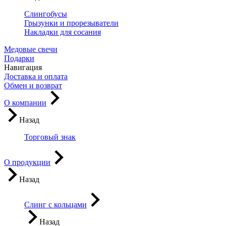
Слингобусы
Грызунки и прорезыватели
Накладки для сосания
Медовые свечи
Подарки
Навигация
Доставка и оплата
Обмен и возврат
О компании
Назад
Торговый знак
О продукции
Назад
Слинг с кольцами
Назад