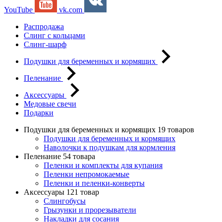
YouTube
vk.com
Распродажа
Слинг с кольцами
Слинг-шарф
Подушки для беременных и кормящих
Пеленание
Аксессуары
Медовые свечи
Подарки
Подушки для беременных и кормящих
19 товаров
Подушки для беременных и кормящих
Наволочки к подушкам для кормления
Пеленание
54 товара
Пеленки и комплекты для купания
Пеленки непромокаемые
Пеленки и пеленки-конверты
Аксессуары
121 товар
Слингобусы
Грызунки и прорезыватели
Накладки для сосания