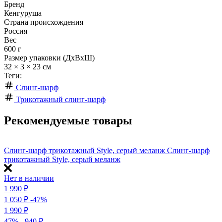
Бренд
Кенгуруша
Страна происхождения
Россия
Вес
600 г
Размер упаковки (ДхВхШ)
32 × 3 × 23 см
Теги:
Слинг-шарф
Трикотажный слинг-шарф
Рекомендуемые товары
Слинг-шарф трикотажный Style, серый меланж
Слинг-шарф
трикотажный Style, серый меланж
Нет в наличии
1 990
₽
1 050
₽
-47%
1 990
₽
47%
- 940
₽