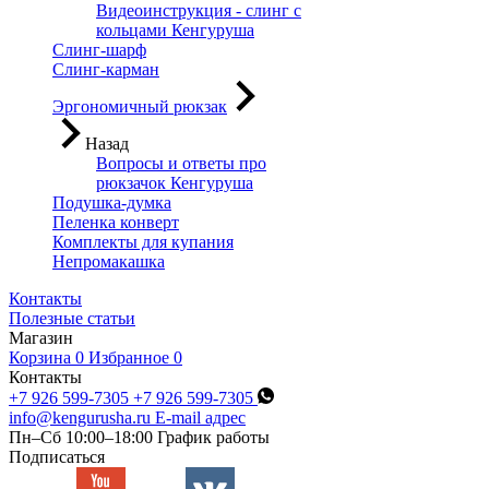
Видеоинструкция - слинг с
кольцами Кенгуруша
Слинг-шарф
Слинг-карман
Эргономичный рюкзак
Назад
Вопросы и ответы про
рюкзачок Кенгуруша
Подушка-думка
Пеленка конверт
Комплекты для купания
Непромакашка
Контакты
Полезные статьи
Магазин
Корзина
0
Избранное
0
Контакты
+7 926 599-7305
+7 926 599-7305
info@kengurusha.ru
E-mail адрес
Пн–Сб 10:00–18:00
График работы
Подписаться