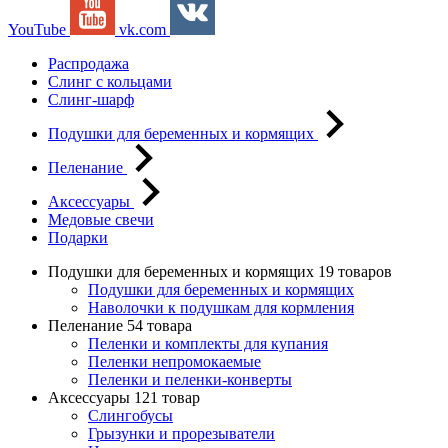
YouTube
vk.com
Распродажа
Слинг с кольцами
Слинг-шарф
Подушки для беременных и кормящих
Пеленание
Аксессуары
Медовые свечи
Подарки
Подушки для беременных и кормящих
19 товаров
Подушки для беременных и кормящих
Наволочки к подушкам для кормления
Пеленание
54 товара
Пеленки и комплекты для купания
Пеленки непромокаемые
Пеленки и пеленки-конверты
Аксессуары
121 товар
Слингобусы
Грызунки и прорезыватели