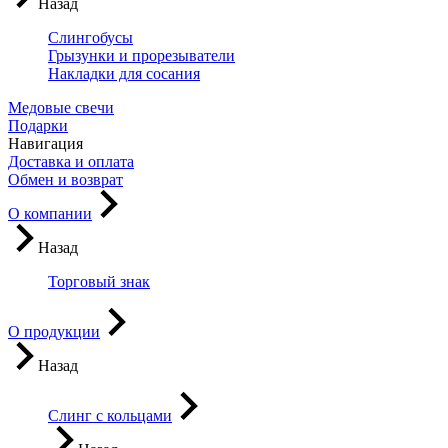
Назад
Слингобусы
Грызунки и прорезыватели
Накладки для сосания
Медовые свечи
Подарки
Навигация
Доставка и оплата
Обмен и возврат
О компании
Назад
Торговый знак
О продукции
Назад
Слинг с кольцами