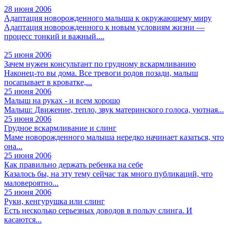
28 июня 2006
Адаптация новорожденного малыша к окружающему миру
Адаптация новорожденного к новым условиям жизни —
процесс тонкий и важный....
25 июня 2006
Зачем нужен консультант по грудному вскармливанию
Наконец-то вы дома. Все тревоги родов позади, малыш
посапывает в кроватке,...
25 июня 2006
Малыш на руках - и всем хорошо
Малыш: Движение, тепло, звук материнского голоса, уютная...
25 июня 2006
Грудное вскармливание и слинг
Маме новорожденного малыша нередко начинает казаться, что
она...
25 июня 2006
Как правильно держать ребенка на себе
Казалось бы, на эту тему сейчас так много публикаций, что
маловероятно...
25 июня 2006
Руки, кенгурушка или слинг
Есть несколько серьезных доводов в пользу слинга. И
касаются...