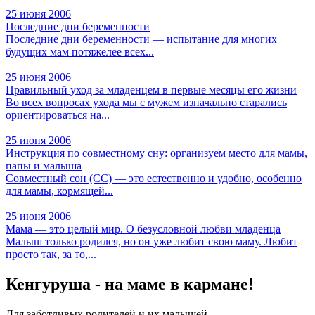
25 июня 2006
Последние дни беременности
Последние дни беременности — испытание для многих
будущих мам потяжелее всех...
25 июня 2006
Правильный уход за младенцем в первые месяцы его жизни
Во всех вопросах ухода мы с мужем изначально старались
ориентироваться на...
25 июня 2006
Инструкция по совместному сну: организуем место для мамы,
папы и малыша
Совместный сон (СС) — это естественно и удобно, особенно
для мамы, кормящей...
25 июня 2006
Мама — это целый мир. О безусловной любви младенца
Малыш только родился, но он уже любит свою маму. Любит
просто так, за то,...
Кенгуруша - на маме в кармане!
Для заботливых родителей и их малышей