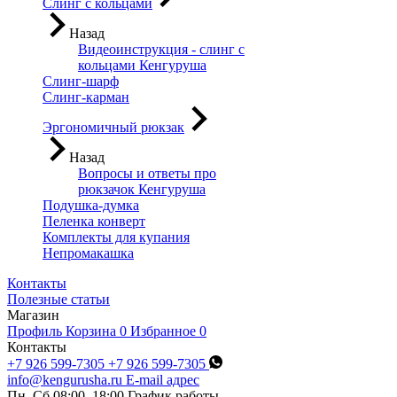
Слинг с кольцами
Назад
Видеоинструкция - слинг с
кольцами Кенгуруша
Слинг-шарф
Слинг-карман
Эргономичный рюкзак
Назад
Вопросы и ответы про
рюкзачок Кенгуруша
Подушка-думка
Пеленка конверт
Комплекты для купания
Непромакашка
Контакты
Полезные статьи
Магазин
Профиль
Корзина
0
Избранное
0
Контакты
+7 926 599-7305
+7 926 599-7305
info@kengurusha.ru
E-mail адрес
Пн–Сб 08:00–18:00
График работы