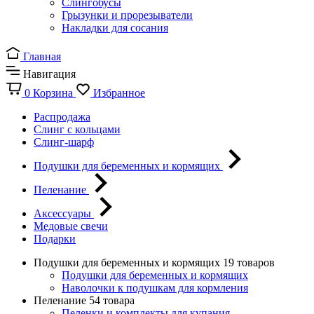
Слингобусы
Грызунки и прорезыватели
Накладки для сосания
Главная
Навигация
0
Корзина
Избранное
Распродажа
Слинг с кольцами
Слинг-шарф
Подушки для беременных и кормящих
Пеленание
Аксессуары
Медовые свечи
Подарки
Подушки для беременных и кормящих
19 товаров
Подушки для беременных и кормящих
Наволочки к подушкам для кормления
Пеленание
54 товара
Пеленки и комплекты для купания