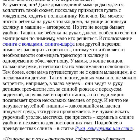
Разумеется, нет! Даже домоседливой маме редко удается
воплотить такой сюжет, поскольку приходится гулять с
младенцем, ходить в поликлинику. Конечно, Вы можете
носить ребенка на руках только дома, на улице используя
коляску, в машине – автокресло. Но это не всегда бывает
удобно. Тащить же ребенка на руках далеко, особенно если он
экипирован по-зимнему, мало кто решиться. Использование
слинга с кольцами
,
слинга-шарфа
или другой перевязи
помогает расширить горизонты, потому что избавляет от
необходимости совмещать транспорт и коляску и
одновременно облегчает ношу. У мамы, в конце концов,
только две руки, и неплохо бы их максимально освободить.
Тем более, если мама путешествует не с одним младенцем, а с
несколькими детьми. Таких непоседливых мам вполне можно
встретить, например, в залах музеев – они ведут за руку
детишек трех-шести лет, за спиной рюкзак с перекусом,
водичкой, игрушками и парой штанов, а на груди мирно
посапывает кроха нескольких месяцев от роду. И ничто не
нарушает музейной тишины – завозившийся младенец
получает грудь, экскурсия продолжается. Не нужно искать
укромный уголок, местечко, где присесть – кормить в слинге
удобно и незаметно для посторонних глаз. Подробнее о
преимуществах слинга – в статье
Руки, кенгурушка или слинг
.
«Ношение на руках – анахронизм, сейчас жизнь диктует