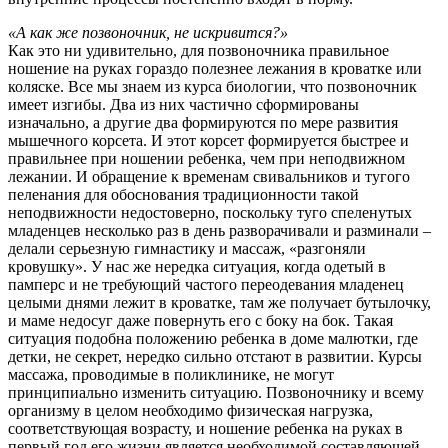
«А как же позвоночник, не искривится?»
Как это ни удивительно, для позвоночника правильное
ношение на руках гораздо полезнее лежания в кроватке или
коляске. Все мы знаем из курса биологии, что позвоночник
имеет изгибы. Два из них частично сформированы
изначально, а другие два формируются по мере развития
мышечного корсета. И этот корсет формируется быстрее и
правильнее при ношении ребенка, чем при неподвижном
лежании. И обращение к временам свивальников и тугого
пеленания для обоснования традиционности такой
неподвижности недостоверно, поскольку туго спеленутых
младенцев несколько раз в день разворачивали и разминали –
делали серьезную гимнастику и массаж, «разгоняли
кровушку». У нас же нередка ситуация, когда одетый в
памперс и не требующий частого переодевания младенец
целыми днями лежит в кроватке, там же получает бутылочку,
и маме недосуг даже повернуть его с боку на бок. Такая
ситуация подобна положению ребенка в доме малютки, где
детки, не секрет, нередко сильно отстают в развитии. Курсы
массажа, проводимые в поликлинике, не могут
принципиально изменить ситуацию. Позвоночнику и всему
организму в целом необходимо физическая нагрузка,
соответствующая возрасту, и ношение ребенка на руках в
первый год его жизни является необходимой составляющей