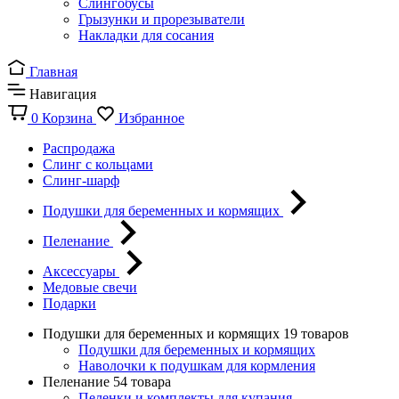
Слингобусы
Грызунки и прорезыватели
Накладки для сосания
Главная
Навигация
0
Корзина
Избранное
Распродажа
Слинг с кольцами
Слинг-шарф
Подушки для беременных и кормящих
Пеленание
Аксессуары
Медовые свечи
Подарки
Подушки для беременных и кормящих
19 товаров
Подушки для беременных и кормящих
Наволочки к подушкам для кормления
Пеленание
54 товара
Пеленки и комплекты для купания