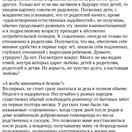
других. Только вот если мы заглянем в будущее этих детей, то
увидим картину совсем не радужную. Поскольку дети, с
младенчества усвоившие, что от родителей ничего, кроме
«удовлетворения естественных надобностей», не получишь,
обычно продолжают развивать эту линию взаимоотношений
и к подростковому возрасту приходят к абсолютно
потребительской позиции. К сожалению, иногда не только по
отношению к родителям. Получается, что мы, обеспечив себе
мнимое удобство в первые пару лет, лишили себя подлинных,
глубоких отношений с выросшим ребенком. Думаете,
утрирую? Да нет. Посмотрите вокруг. Много ли мы видим
семей, внутри которых царит любовь: детей к родителям,
родителей к детям. Не корысть, не чувство долга, а настоящая
любовь?
«А когда заниматься делами?»
Во-первых, не стоит сразу хвататься за дела в полном объеме.
Недолго и надорваться. Неслучайно у разных народов
существовал обычай освобождать роженицу от бытовых забот
на первые полтора месяца. У русских тоже были так
называемые «сороковины», когда сорок дней после родов в
доме хозяйничали добровольные помощницы из числа
родственниц и соседок. Это позволяло маме восстановиться
после родов, а младенцу, получавшему маму «в безраздельное
пользование», полноценно адаптироваться к жизни вне