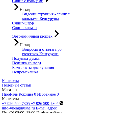
Слинг с кольцами
Назад
Видеоинструкция - слинг с
кольцами Кенгуруша
Слинг-шарф
Слинг-карман
Эргономичный рюкзак
Назад
Вопросы и ответы про
рюкзачок Кенгуруша
Подушка-думка
Пеленка конверт
Комплекты для купания
Непромакашка
Контакты
Полезные статьи
Магазин
Профиль
Корзина
0
Избранное
0
Контакты
+7 926 599-7305
+7 926 599-7305
info@kengurusha.ru
E-mail адрес
Пн–Сб 08:00–18:00
График работы