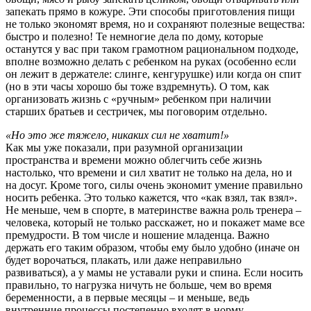
запекать прямо в кожуре. Эти способы приготовления пищи
не только экономят время, но и сохраняют полезные вещества:
быстро и полезно! Те немногие дела по дому, которые
останутся у вас при таком грамотном рациональном подходе,
вполне возможно делать с ребенком на руках (особенно если
он лежит в держателе: слинге, кенгурушке) или когда он спит
(но в эти часы хорошо бы тоже вздремнуть). О том, как
организовать жизнь с «ручным» ребенком при наличии
старших братьев и сестричек, мы поговорим отдельно.
«Но это же тяжело, никаких сил не хватит!»
Как мы уже показали, при разумной организации
пространства и времени можно облегчить себе жизнь
настолько, что времени и сил хватит не только на дела, но и
на досуг. Кроме того, силы очень экономит умение правильно
носить ребенка. Это только кажется, что «как взял, так взял».
Не меньше, чем в спорте, в материнстве важна роль тренера –
человека, который не только расскажет, но и покажет маме все
премудрости. В том числе и ношение младенца. Важно
держать его таким образом, чтобы ему было удобно (иначе он
будет ворочаться, плакать, или даже неправильно
развиваться), а у мамы не уставали руки и спина. Если носить
правильно, то нагрузка ничуть не больше, чем во время
беременности, а в первые месяцы – и меньше, ведь
внутренние процессы постепенно входят в норму.