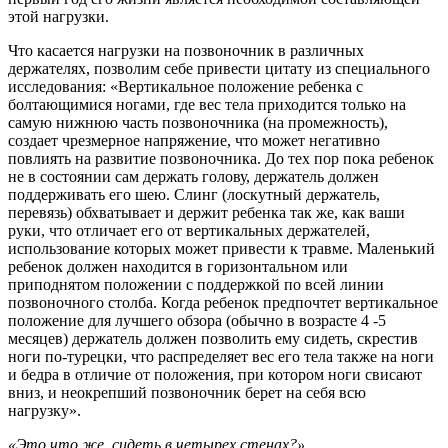
этой нагрузки.
Что касается нагрузки на позвоночник в различных
держателях, позволим себе привести цитату из специального
исследования: «Вертикальное положение ребенка с
болтающимися ногами, где вес тела приходится только на
самую нижнюю часть позвоночника (на промежность),
создает чрезмерное напряжение, что может негативно
повлиять на развитие позвоночника. До тех пор пока ребенок
не в состоянии сам держать голову, держатель должен
поддерживать его шею. Слинг (лоскутный держатель,
перевязь) обхватывает и держит ребенка так же, как ваши
руки, что отличает его от вертикальных держателей,
использование которых может привести к травме. Маленький
ребенок должен находится в горизонтальном или
приподнятом положении с поддержкой по всей линии
позвоночного столба. Когда ребенок предпочтет вертикальное
положение для лучшего обзора (обычно в возрасте 4 -5
месяцев) держатель должен позволить ему сидеть, скрестив
ноги по-турецки, что распределяет вес его тела также на ноги
и бедра в отличие от положения, при котором ноги свисают
вниз, и неокрепший позвоночник берет на себя всю
нагрузку».
«Это что же, сидеть в четырех стенах?»