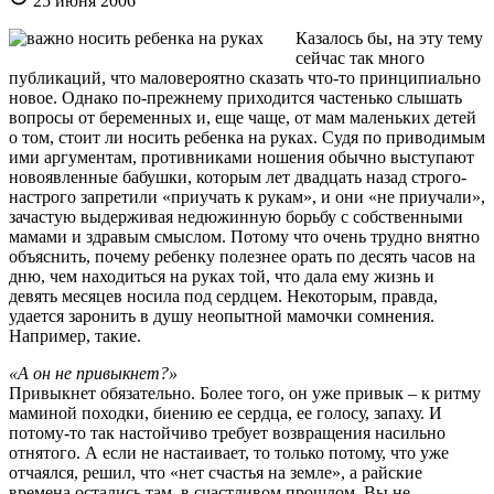
25 июня 2006
Казалось бы, на эту тему
сейчас так много
публикаций, что маловероятно сказать что-то принципиально
новое. Однако по-прежнему приходится частенько слышать
вопросы от беременных и, еще чаще, от мам маленьких детей
о том, стоит ли носить ребенка на руках. Судя по приводимым
ими аргументам, противниками ношения обычно выступают
новоявленные бабушки, которым лет двадцать назад строго-
настрого запретили «приучать к рукам», и они «не приучали»,
зачастую выдерживая недюжинную борьбу с собственными
мамами и здравым смыслом. Потому что очень трудно внятно
объяснить, почему ребенку полезнее орать по десять часов на
дню, чем находиться на руках той, что дала ему жизнь и
девять месяцев носила под сердцем. Некоторым, правда,
удается заронить в душу неопытной мамочки сомнения.
Например, такие.
«А он не привыкнет?»
Привыкнет обязательно. Более того, он уже привык – к ритму
маминой походки, биению ее сердца, ее голосу, запаху. И
потому-то так настойчиво требует возвращения насильно
отнятого. А если не настаивает, то только потому, что уже
отчаялся, решил, что «нет счастья на земле», а райские
времена остались там, в счастливом прошлом. Вы не