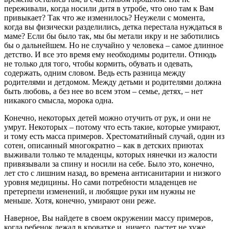
переживали, когда носили дитя в утробе, что оно там к Вам
привыкает? Так что же изменилось? Неужели с момента,
когда вы физически разделились, детка перестала нуждаться в
маме? Если бы было так, мы бы метали икру и не заботились
бы о дальнейшем. Но не случайно у человека – самое длинное
детство. И все это время ему необходимы родители. Отнюдь
не только для того, чтобы кормить, обувать и одевать,
содержать, одним словом. Ведь есть разница между
родителями и детдомом. Между детьми и родителями должна
быть любовь, а без нее во всем этом – семье, детях, – нет
никакого смысла, морока одна.
Конечно, некоторых детей можно отучить от рук, и они не
умрут. Некоторых – потому что есть такие, которые умирают,
и тому есть масса примеров. Хрестоматийный случай, один из
сотен, описанный многократно – как в детских приютах
выживали только те младенцы, которых нянечки из жалости
привязывали за спину и носили на себе. Было это, конечно,
лет сто с лишним назад, во времена антисанитарии и низкого
уровня медицины. Но сами потребности младенцев не
претерпели изменений, и любящие руки им нужны не
меньше. Хотя, конечно, умирают они реже.
Наверное, Вы найдете в своем окружении массу примеров,
когда ребенок лежал в кроватке и, ничего, растет не хуже