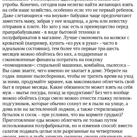
утробы. Конечно, сегодня нам нелегко найти желающих взять
на себя наше хозяйство, особенно если это не первый ребенок.
Даже слетающиеся «на внуков» бабушки чаще предпочитают
заместить маму, забрав у нее младенца, а дочь или невестку
отправив к плите. Но зато у нас есть и преимущество перед
прапрабабушками - в виде бытовой техники и
полуфабрикатов в магазине. Лучше сэкономить на коляске с
кроваткой (например, купить «из рук в руки» - часто в
идеальном состоянии), тем более что первые три-шесть
месяцев можно обойтись без них, а подаренные и
сэкономленные финансы потратить на покупку
«помощников»: стиральной машинки, комбайна, пылесоса –
Вы сами знаете, чего именно не хватает в доме. Уберите на
годик лишние пылесборники, чтобы не тратить время на уход
за ними, продумайте заранее, как максимально облегчить свой
быт в первые месяцы. Какие обязанности может взять на себя
муж – мытье посуды, поход за продуктами? Без чего вообще
можно обойтись (сюда смело можно отнести глажку пеленок-
подгузников, которые обычно сохнут не в пыли на улице, а
дома или на застекленной лоджии, а также стерилизацию
бутылок и сосок – при условии, что вы кормите грудью)?
Приготовление еды можно облегчить не только путем
использования полуфабрикатов, но и изменив способ: вместо
салатов подавать целые или разрезанные на четвертинки
овощи, мясо и рыбу запекать целиком, овощи отваривать или