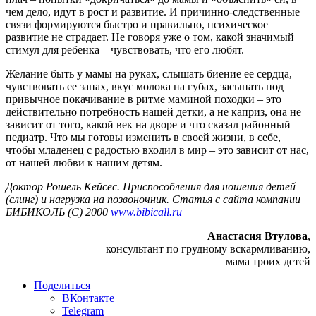
чем дело, идут в рост и развитие. И причинно-следственные
связи формируются быстро и правильно, психическое
развитие не страдает. Не говоря уже о том, какой значимый
стимул для ребенка – чувствовать, что его любят.
Желание быть у мамы на руках, слышать биение ее сердца,
чувствовать ее запах, вкус молока на губах, засыпать под
привычное покачивание в ритме маминой походки – это
действительно потребность нашей детки, а не каприз, она не
зависит от того, какой век на дворе и что сказал районный
педиатр. Что мы готовы изменить в своей жизни, в себе,
чтобы младенец с радостью входил в мир – это зависит от нас,
от нашей любви к нашим детям.
Доктор Рошель Кейсес. Приспособления для ношения детей
(слинг) и нагрузка на позвоночник. Статья с сайта компании
БИБИКОЛЬ (C) 2000
www.bibicall.ru
Анастасия Втулова
,
консультант по грудному вскармливанию,
мама троих детей
Поделиться
ВКонтакте
Telegram