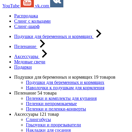
YouTube
vk.com
Распродажа
Слинг с кольцами
Слинг-шарф
Подушки для беременных и кормящих
Пеленание
Аксессуары
Медовые свечи
Подарки
Подушки для беременных и кормящих
19 товаров
Подушки для беременных и кормящих
Наволочки к подушкам для кормления
Пеленание
54 товара
Пеленки и комплекты для купания
Пеленки непромокаемые
Пеленки и пеленки-конверты
Аксессуары
121 товар
Слингобусы
Грызунки и прорезыватели
Накладки для сосания