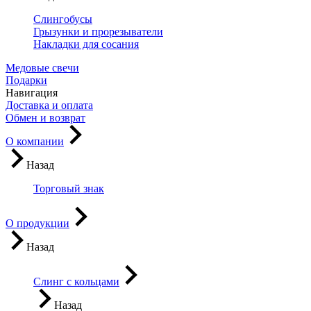
Слингобусы
Грызунки и прорезыватели
Накладки для сосания
Медовые свечи
Подарки
Навигация
Доставка и оплата
Обмен и возврат
О компании
Назад
Торговый знак
О продукции
Назад
Слинг с кольцами
Назад