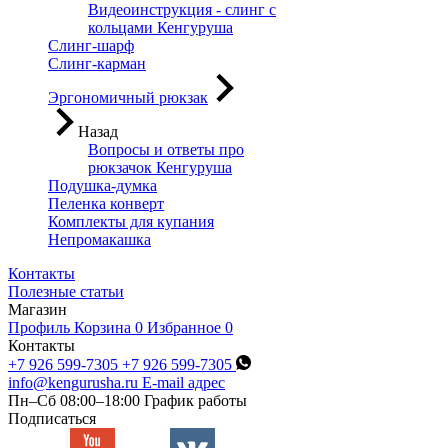
Видеоинструкция - слинг с
кольцами Кенгуруша
Слинг-шарф
Слинг-карман
Эргономичный рюкзак
Назад
Вопросы и ответы про
рюкзачок Кенгуруша
Подушка-думка
Пеленка конверт
Комплекты для купания
Непромакашка
Контакты
Полезные статьи
Магазин
Профиль
Корзина
0
Избранное
0
Контакты
+7 926 599-7305
+7 926 599-7305
info@kengurusha.ru
E-mail адрес
Пн–Сб 08:00–18:00
График работы
Подписаться