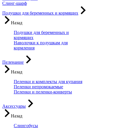
Слинг-шарф
Подушки для беременных и кормящих
Назад
Подушки для беременных и
кормящих
Наволочки к подушкам для
кормления
Пеленание
Назад
Пеленки и комплекты для купания
Пеленки непромокаемые
Пеленки и пеленки-конверты
Аксессуары
Назад
Слингобусы