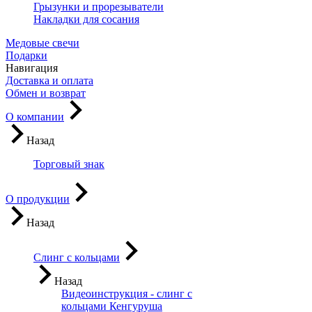
Грызунки и прорезыватели
Накладки для сосания
Медовые свечи
Подарки
Навигация
Доставка и оплата
Обмен и возврат
О компании
Назад
Торговый знак
О продукции
Назад
Слинг с кольцами
Назад
Видеоинструкция - слинг с
кольцами Кенгуруша