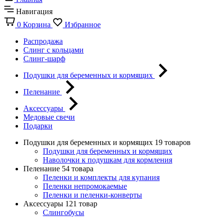
Навигация
0
Корзина
Избранное
Распродажа
Слинг с кольцами
Слинг-шарф
Подушки для беременных и кормящих
Пеленание
Аксессуары
Медовые свечи
Подарки
Подушки для беременных и кормящих
19 товаров
Подушки для беременных и кормящих
Наволочки к подушкам для кормления
Пеленание
54 товара
Пеленки и комплекты для купания
Пеленки непромокаемые
Пеленки и пеленки-конверты
Аксессуары
121 товар
Слингобусы