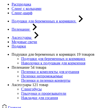
Распродажа
Слинг с кольцами
Слинг-шарф
Подушки для беременных и кормящих
Пеленание
Аксессуары
Медовые свечи
Подарки
Подушки для беременных и кормящих
19 товаров
Подушки для беременных и кормящих
Наволочки к подушкам для кормления
Пеленание
54 товара
Пеленки и комплекты для купания
Пеленки непромокаемые
Пеленки и пеленки-конверты
Аксессуары
121 товар
Слингобусы
Грызунки и прорезыватели
Накладки для сосания
Главная