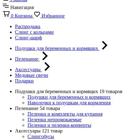
Навигация
0
Корзина
Избранное
Распродажа
Слинг с кольцами
Слинг-шарф
Подушки для беременных и кормящих
Пеленание
Аксессуары
Медовые свечи
Подарки
Подушки для беременных и кормящих
19 товаров
Подушки для беременных и кормящих
Наволочки к подушкам для кормления
Пеленание
54 товара
Пеленки и комплекты для купания
Пеленки непромокаемые
Пеленки и пеленки-конверты
Аксессуары
121 товар
Слингобусы