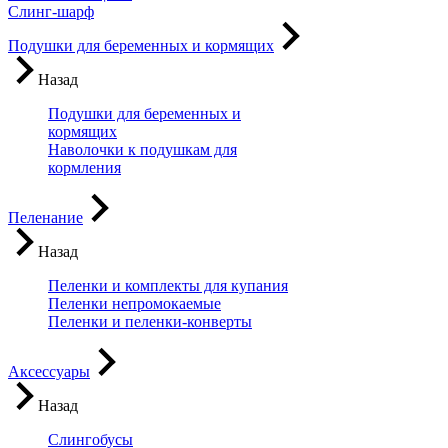
Слинг-шарф
Подушки для беременных и кормящих
Назад
Подушки для беременных и
кормящих
Наволочки к подушкам для
кормления
Пеленание
Назад
Пеленки и комплекты для купания
Пеленки непромокаемые
Пеленки и пеленки-конверты
Аксессуары
Назад
Слингобусы