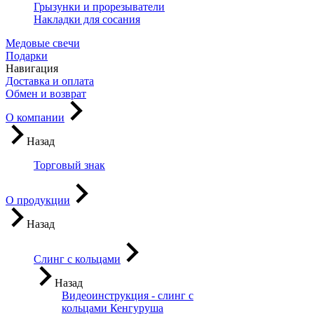
Грызунки и прорезыватели
Накладки для сосания
Медовые свечи
Подарки
Навигация
Доставка и оплата
Обмен и возврат
О компании
Назад
Торговый знак
О продукции
Назад
Слинг с кольцами
Назад
Видеоинструкция - слинг с
кольцами Кенгуруша