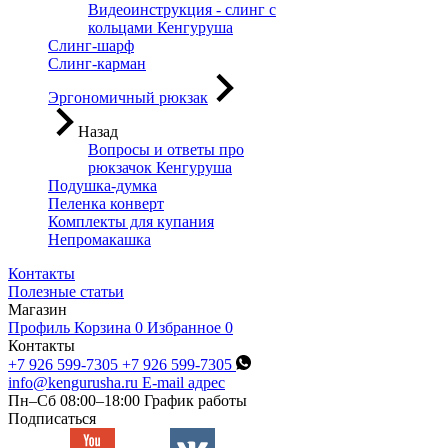
Видеоинструкция - слинг с
кольцами Кенгуруша
Слинг-шарф
Слинг-карман
Эргономичный рюкзак
Назад
Вопросы и ответы про
рюкзачок Кенгуруша
Подушка-думка
Пеленка конверт
Комплекты для купания
Непромакашка
Контакты
Полезные статьи
Магазин
Профиль
Корзина
0
Избранное
0
Контакты
+7 926 599-7305
+7 926 599-7305
info@kengurusha.ru
E-mail адрес
Пн–Сб 08:00–18:00
График работы
Подписаться