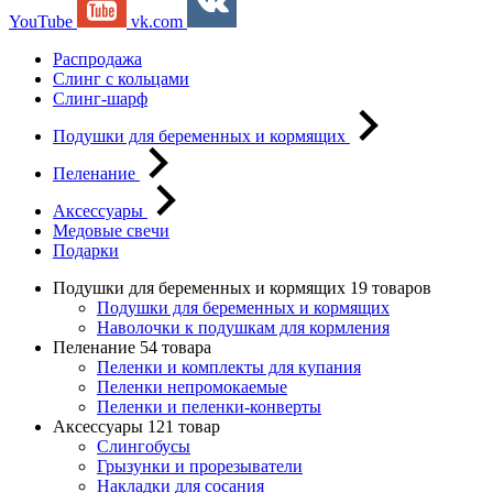
YouTube
vk.com
Распродажа
Слинг с кольцами
Слинг-шарф
Подушки для беременных и кормящих
Пеленание
Аксессуары
Медовые свечи
Подарки
Подушки для беременных и кормящих
19 товаров
Подушки для беременных и кормящих
Наволочки к подушкам для кормления
Пеленание
54 товара
Пеленки и комплекты для купания
Пеленки непромокаемые
Пеленки и пеленки-конверты
Аксессуары
121 товар
Слингобусы
Грызунки и прорезыватели
Накладки для сосания