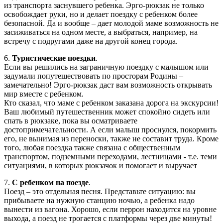
из транспорта заснувшего ребенка. Эрго-рюкзак не только
освобождает руки, но и делает поездку с ребенком более
безопасной. Да и вообще – дает молодой маме возможность не
засиживаться на одном месте, а выбраться, например, на
встречу с подругами даже на другой конец города.
6.
Туристические поездки
.
Если вы решились на заграничную поездку с малышом или
задумали попутешествовать по просторам Родины –
замечательно! Эрго-рюкзак даст вам возможность открывать
мир вместе с ребенком.
Кто сказал, что маме с ребенком заказана дорога на экскурсии!
Ваш любимый путешественник может спокойно сидеть или
спать в рюкзаке, пока вы осматриваете
достопримечательности. А если малыш проснулся, покормить
его, не вынимая из переноски, также не составит труда. Кроме
того, любая поездка также связана с общественным
транспортом, подземными переходами, лестницами - т.е. теми
ситуациями, в которых рюкзачок и помогает и выручает
7.
С ребенком на поезде
.
Поезд – это отдельная песня. Представьте ситуацию: вы
прибываете на нужную станцию ночью, а ребенка надо
вынести из вагона. Хорошо, если перрон находится на уровне
выхода, а поезд не трогается с платформы через две минуты!