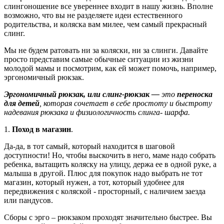
слингоношение все увереннее входит в нашу жизнь. Вполне
возможно, что вы не разделяете идеи естественного
родительства, и коляска вам милее, чем самый прекрасный
слинг.
Мы не будем ратовать ни за коляски, ни за слинги. Давайте
просто представим самые обычные ситуации из жизни
молодой мамы и посмотрим, как ей может помочь, например,
эргономичный рюкзак.
Эргономичный рюкзак, или слинг-рюкзак —
это
переноска
для детей
, которая сочетает в себе простоту и быстроту
надевания рюкзака и физиологичность слинга- шарфа.
1.
Поход в магазин
.
Да-да, в тот самый, который находится в шаговой
доступности! Но, чтобы выскочить в него, маме надо собрать
ребенка, вытащить коляску на улицу, держа ее в одной руке, а
малыша в другой. Плюс для покупок надо выбрать не тот
магазин, который нужен, а тот, который удобнее для
передвижения с коляской - просторный, с наличием заезда
или пандусов.
Сборы с эрго – рюкзаком проходят значительно быстрее. Вы