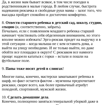
Да, в жизни мам бывает всякое, в том числе поездки к
родственникам в малые города. В любом случае, быстрота
надевания рюкзачка и свободные руки мамы – залог того, что
высадка пройдет спокойно и достаточно комфортно.
8.
Отвести старшего ребенка в детский сад, школу, студию,
секцию
(и, соответственно, забрать).
Печально, если с появлением младшего ребенка старший
начинает чувствовать себя обделенным вниманием, но этого
вполне можно избежать! Эрго-рюкзак придет на выручку и в
этой ситуации – когда малыша не с кем оставить дома, а
выйти на улицу необходимо. И не только выйти, но даже
обойти все площадки в округе! С рюкзаком все намного
проще: надоело кататься с горки – встали и пошли на
футбольное поле.
9.
Папы тоже носят детей в слингах
!
Многие папы, конечно, мастерски заматывают ребенка в
шарф, но факт остается фактом – мужчины предпочитают
рюкзаки, скорее всего, как более привычный атрибут
походной, спортивной, мужской жизни.
10.
Сделать домашние дела
.
Конечно, полноценно заняться генеральной уборкой даже в