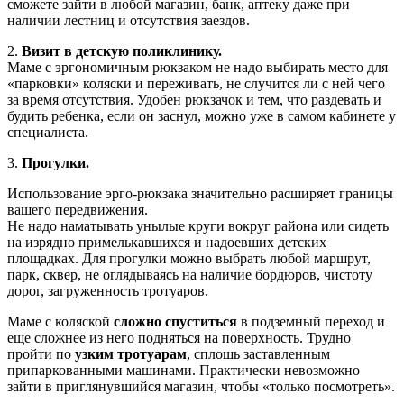
сможете зайти в любой магазин, банк, аптеку даже при
наличии лестниц и отсутствия заездов.
2.
Визит в детскую поликлинику.
Маме с эргономичным рюкзаком не надо выбирать место для
«парковки» коляски и переживать, не случится ли с ней чего
за время отсутствия. Удобен рюкзачок и тем, что раздевать и
будить ребенка, если он заснул, можно уже в самом кабинете у
специалиста.
3.
Прогулки.
Использование эрго-рюкзака значительно расширяет границы
вашего передвижения.
Не надо наматывать унылые круги вокруг района или сидеть
на изрядно примелькавшихся и надоевших детских
площадках. Для прогулки можно выбрать любой маршрут,
парк, сквер, не оглядываясь на наличие бордюров, чистоту
дорог, загруженность тротуаров.
Маме с коляской
сложно спуститься
в подземный переход и
еще сложнее из него подняться на поверхность. Трудно
пройти по
узким тротуарам
, сплошь заставленным
припаркованными машинами. Практически невозможно
зайти в приглянувшийся магазин, чтобы «только посмотреть».