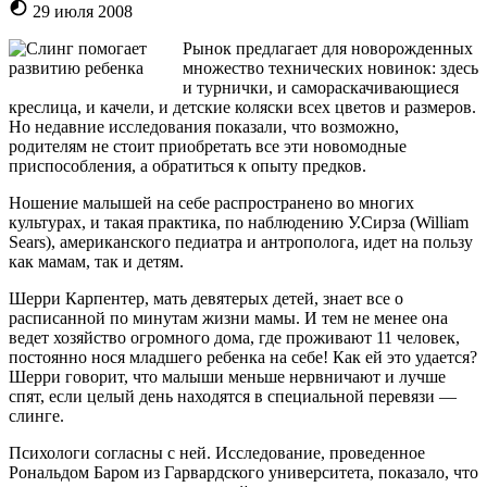
29 июля 2008
Рынок предлагает для новорожденных
множество технических новинок: здесь
и турнички, и самораскачивающиеся
креслица, и качели, и детские коляски всех цветов и размеров.
Но недавние исследования показали, что возможно,
родителям не стоит приобретать все эти новомодные
приспособления, а обратиться к опыту предков.
Ношение малышей на себе распространено во многих
культурах, и такая практика, по наблюдению У.Сирза (William
Sears), американского педиатра и антрополога, идет на пользу
как мамам, так и детям.
Шерри Карпентер, мать девятерых детей, знает все о
расписанной по минутам жизни мамы. И тем не менее она
ведет хозяйство огромного дома, где проживают 11 человек,
постоянно нося младшего ребенка на себе! Как ей это удается?
Шерри говорит, что малыши меньше нервничают и лучше
спят, если целый день находятся в специальной перевязи —
слинге.
Психологи согласны с ней. Исследование, проведенное
Рональдом Баром из Гарвардского университета, показало, что