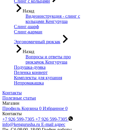
Слинг с кольцами
Назад
Видеоинструкция - слинг с
кольцами Кенгуруша
Слинг-шарф
Слинг-карман
Эргономичный рюкзак
Назад
Вопросы и ответы про
рюкзачок Кенгуруша
Подушка-думка
Пеленка конверт
Комплекты для купания
Непромакашка
Контакты
Полезные статьи
Магазин
Профиль
Корзина
0
Избранное
0
Контакты
+7 926 599-7305
+7 926 599-7305
info@kengurusha.ru
E-mail адрес
Пн–Сб 08:00–18:00
График работы