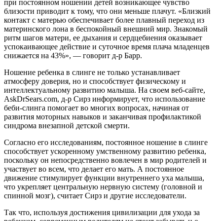
при постоянном ношении детей возникающее чувство
близости приводит к тому, что они меньше плачут. «Близкий
контакт с матерью обеспечивает более плавный переход из
материнского лона в беспокойный внешний мир. Знакомый
ритм шагов матери, ее дыхания и сердцебиения оказывает
успокаивающее действие и суточное время плача младенцев
снижается на 43%», — говорит д-р Барр.
Ношение ребенка в слинге не только устанавливает
атмосферу доверия, но и способствует физическому и
интеллектуальному развитию малыша. На своем веб-сайте,
AskDrSears.com, д-р Сирз информирует, что использование
беби-слинга помогает во многих вопросах, начиная от
развития моторных навыков и заканчивая профилактикой
синдрома внезапной детской смерти.
Согласно его исследованиям, постоянное ношение в слинге
способствует ускоренному умственному развитию ребенка,
поскольку он непосредственно вовлечен в мир родителей и
участвует во всем, что делает его мать. А постоянное
движение стимулирует функции внутреннего уха малыша,
что укрепляет центральную нервную систему (головной и
спинной мозг), считает Сирз и другие исследователи.
Так что, используя достижения цивилизации для ухода за