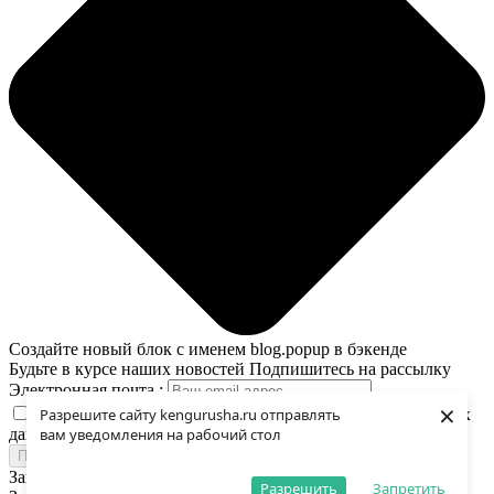
Создайте новый блок с именем blog.popup в бэкенде
Будьте в курсе наших новостей
Подпишитесь на рассылку
Электронная почта :
×
Я принимаю условия политики обработки персональных
Разрешите сайту kengurusha.ru отправлять
данных
вам уведомления на рабочий стол
Подписаться
Загрузка
Разрешить
Запретить