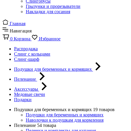
Слингобусы
Грызунки и прорезыватели
Накладки для сосания
Главная
Навигация
0
Корзина
Избранное
Распродажа
Слинг с кольцами
Слинг-шарф
Подушки для беременных и кормящих
Пеленание
Аксессуары
Медовые свечи
Подарки
Подушки для беременных и кормящих
19 товаров
Подушки для беременных и кормящих
Наволочки к подушкам для кормления
Пеленание
54 товара
Пеленки и комплекты для купания